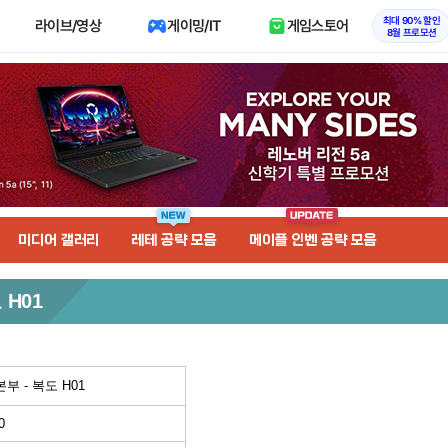
최대 90% 할인
라이브/영상
게이밍/IT
게임스토어
8월 프로모션
미디어 갤러리
레테 공략 모음
메이플 인벤 공략 모음
 H01
부 - 복도 H01
0