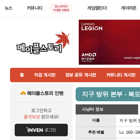
로스트아크
뉴스
커뮤니티
게임캘린더
게이머존
기대평 이벤트
홈
직업 게시판
정보 공유 게시판
커뮤니티 게시판
메이플스토리 인벤
지구 방위 본부 - 복도
사냥터 정보
로그인하고
출석보상
받으세요!
이름
지구 방위 본
로그인
추천 레벨
Lv. 160~18