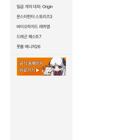
일곱 개의 대죄: Origin
몬스터헌터 스토리즈3
바이오하자드 레퀴엠
드래곤 퀘스트7
풋볼 매니저26