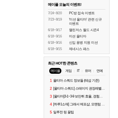
메이플 오늘의 이벤트!
7/24~8/20
PC방 접속 이벤트
7/23~8/19
'미션 울티마' 관련 신규
이벤트
6/18~9/17
챌린저스 월드 시즌4
6/18~9/16
미션 울티마
6/18~9/16
신입 용병 지원 미션
6/18~9/15
제네시스 패스
최근 HOT한 콘텐츠
메이플
게임
IT
유머
연예
1
울티마 스쿼드 정보들 (테섭 기준)
2
[울티마 스쿼드] 스테이지 권장레벨, 잠재옵션표, 스킬퍼뎀, 장비 리스트 및 능력치 공유
3
[울티마]3-1~3-9 보만튀 효율, 경험치 공략 및 소소한 컨트롤 팁
4
[하루1소재] 그래서 메포샵, 모멘텀 효율 얼마나 좋음?
5
일루전 링 꿀팁