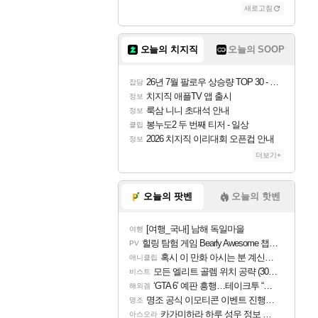
새로고침
오늘의 치지직
오늘의 SOOP
26년 7월 팔로우 상승량 TOP 30 - 월간 치지직
잡담
치지직 애플TV 앱 출시
정보
룩삼 니니 초대석 안내
정보
봉누도2 두 번째 티저 - 일상
클립
2026 치지직 이리대회 오픈컵 안내
정보
더보기+
오늘의 팟벤
오늘의 핫벤
[여행_국내] 남해 독일마을
여행
힐링 탐험 게임 Bearly Awesome 챕터 1 트레일러
PV
혹시 이 만화 아시는 분 계신가요
애니클립
모든 엘리트 골렘 위치 공략 (30개) - 방랑 결투가
비스트
‘GTA 6’ 예판 흥행…테이크투 “내부 예상 크게 넘어”
해외겜
명조 공식 이모티콘 이벤트 진행해봤습니다! 참여부터 추첨까지????
명조
카가미하라 하루 성우 정보 및 주요 필모
아스오라