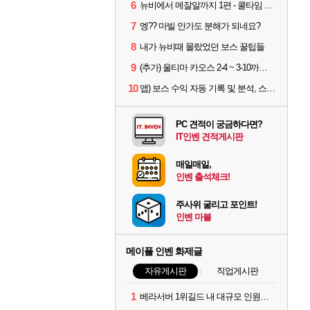
6
뉴비에서 메잘알까지 1편 - 쿨타임 시스템
7
엥?? 마빌 안가도 분해가 되네요?
8
내가 뉴비때 몰랐었던 보스 꿀팁들
9
(추가) 울티마 카오스 2-4 ~ 3-10까지 공략 스펙 및 팁 공유
10
앱) 보스 수익 자동 기록 및 분석, 스케줄러 알림
PC 견적이 궁금하다면?
IT인벤 견적게시판
매일매일,
인벤 출석체크!
주사위 굴리고 포인트!
인벤 마블
메이플 인벤 화제글
자유게시판
직업게시판
1
베라서버 1위길드 내 대규모 인원이탈종용 추정사건