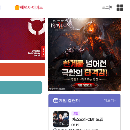
혜택.아이마트
로그인
인
벤
전
체
사
이
트
맵
게임 캘린더
더보기+
모집
아스오라 CBT 모집
08.19