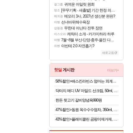
귀여운 아일릿 원희
걸그룹
[무무기획 · 새출발] 기간 한정 의뢰 이벤트
명조
메모리 3사, 2027년 생산분 완판?
해외겜
선녀바위해수욕장
여행
무한대 아난타 전투 장면
섭컬겜
캐릭터 소개 - 카가미하라 하루
아스오라
7월~8월 부산-단양-충주-울진 다녀왔어요~
여행
아반테 2.0 자연흡기?
차벤
새로고침
핫딜
게시판
더보기+
58%할인>배스킨라빈스 엄마는 외계인 초코볼, 32g, 6개입, 2개
닥터지 메디 UV 마일드 선크림, 50ml, 2개
한돈 뒷고기 갈비양념육990원
47%할인>동원 옥수수수염차, 350ml, 24개
43%할인>플레이클린 곰팡이제거제, 500ml, 1개