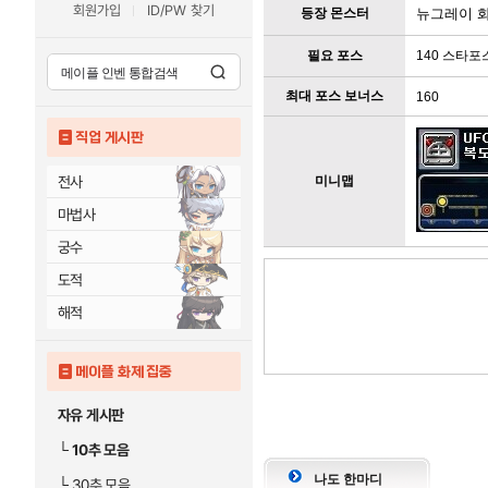
회원가입
ID/PW 찾기
등장 몬스터
뉴그레이 화이
필요 포스
140 스타포
최대 포스 보너스
160
직업 게시판
전사
미니맵
마법사
궁수
도적
해적
메이플 화제 집중
자유 게시판
└
10추 모음
나도 한마디
└
30추 모음