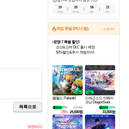
참가자 모집까지 남은 기간
10
20
56
20
Days
Hours
Min
Sec
게임 핫딜 (PC/스팀)
스토어+
문명 7 특별 할인!
조선&고려 DLC 출시 예정
50%할인&추가 적립까지!
인벤게임즈 8월 특별 할인!
드래곤소드: 어웨이크닝 입점!
마블 투혼 파이팅 소울즈 정식출시!
귀무자: 검의 길 예약 판매 중!
비스트 오브 리인카네이션 정식 출시!
커세어 코브 출시 기념 할인!
더 렐릭 퍼스트 가디언 정식 출시
베데스다 40주년 기념 할인 중!
캡콤 프렌차이즈 할인 진행 중!
캡콤 일부 상품 상시 할인
스타워즈 은하계 레이서
로블록스 기프트 카드 공식 입점
인기 퍼블리셔 모음!
스팀으로 만나는 드래곤소드!
마블 히어로 총 출동&화려한 격투!
10% 할인과
게임프릭 신작 IP
해적'섬'을 발전시키자!
설화x하드코어 액션!
베데스다의 명작들을
몬헌, 바하 등 인기 IP를
몬헌 와일즈 & 드래곤즈 도그마2
인벤게임즈에서 10% 추가 적립
Robux를 가장 안전하고
최대 90% 할인가를 만나보세요!
네이버혜택과 함께 만나보세요!
네이버 포인트 혜택까지!
이니&베니 혜택까지!
네이버 혜택가와 함께 예약하세요!
할인&네이버혜택으로 만나보세요!
네이버페이 혜택과 만나보세요!
40주년 프로모션으로 만나보세요!
할인가에 만나보세요!
일부 에디션 상시 할인!
혜택으로 예약 판매 중
편안하게 충전하세요
팰월드 Palworld
드래곤소드 어웨이
크닝 DragonSword A
wakening
목록으로
5%
32,000
10%
25%
24,000원
33,000원
코멘트(
0
)