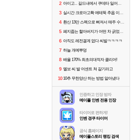
2
아이고... 길드내에서 쿠데타 일어났네
3
실시간 크로아고확 에테뚝 추옵 이거뭐냐
4
환산 13만 스펙으로 삐져서 매주 수로 10만점 치고있으면 ㅋㅋ
5
폐지줍는 할아버지가 어떤 차 긁었는데
6
아직도 레전결계 없다 씨발ㅋㅋㅋㅋ
7
하늘 개예뿌덩
8
배율 170% 최초의대적자 클리어!
9
엘보 씨 발 어센트 쳐 갈기라고
10
10추 무한양산 하는 방법 알아냈다
인증하고 인장 받자
메이플 인벤 전용 인장
타이머로 편하게!
인벤 경쿠 타이머
공식 홈페이지
메이플스토리 랭킹 검색