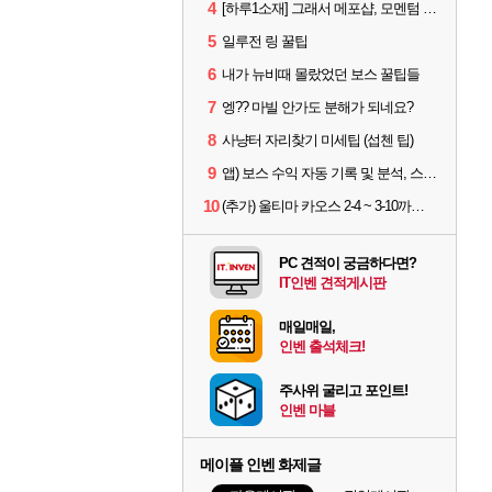
4
[하루1소재] 그래서 메포샵, 모멘텀 효율 얼마나 좋음?
5
일루전 링 꿀팁
6
내가 뉴비때 몰랐었던 보스 꿀팁들
7
엥?? 마빌 안가도 분해가 되네요?
8
사냥터 자리찾기 미세팁 (섭첸 팁)
9
앱) 보스 수익 자동 기록 및 분석, 스케줄러 알림
10
(추가) 울티마 카오스 2-4 ~ 3-10까지 공략 스펙 및 팁 공유
PC 견적이 궁금하다면?
IT인벤 견적게시판
매일매일,
인벤 출석체크!
주사위 굴리고 포인트!
인벤 마블
메이플 인벤 화제글