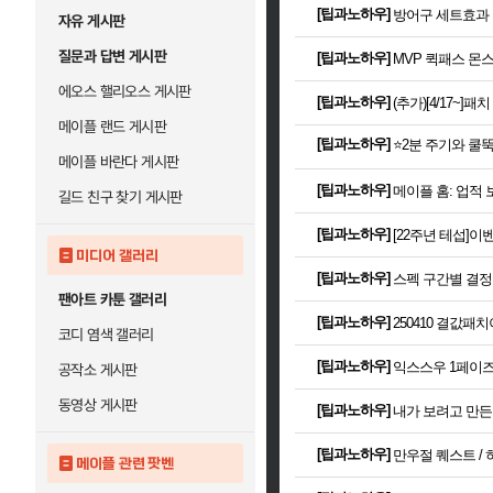
[
팁과노하우
]
방어구 세트효과
자유 게시판
질문과 답변 게시판
[
팁과노하우
]
MVP 퀵패스 몬
에오스 핼리오스 게시판
[
팁과노하우
]
(추가)[4/17~
메이플 랜드 게시판
[
팁과노하우
]
⭐️2분 주기와 쿨
메이플 바란다 게시판
[
팁과노하우
]
메이플 홈: 업적
길드 친구 찾기 게시판
[
팁과노하우
]
[22주년 테섭]
미디어 갤러리
[
팁과노하우
]
스펙 구간별 결정
팬아트 카툰 갤러리
[
팁과노하우
]
250410 결값
코디 염색 갤러리
[
팁과노하우
]
익스스우 1페이
공작소 게시판
동영상 게시판
[
팁과노하우
]
내가 보려고 만든 
[
팁과노하우
]
만우절 퀘스트 /
메이플 관련 팟벤