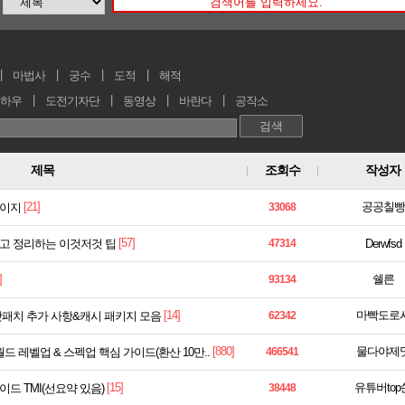
마법사
궁수
도적
해적
하우
도전기자단
동영상
바란다
공작소
제목
조회수
작성자
[21]
공공칠빵
약이지
33068
[57]
고 정리하는 이것저것 팁
47314
Derwfsd
]
쉘른
93134
[14]
마빡도로
용 갓패치 추가 사항&캐시 패키지 모음
62342
[880]
물다야제
월드 레벨업 & 스펙업 핵심 가이드(환산 10만..
466541
[15]
유튜버top
드 TMI(선요약 있음)
38448