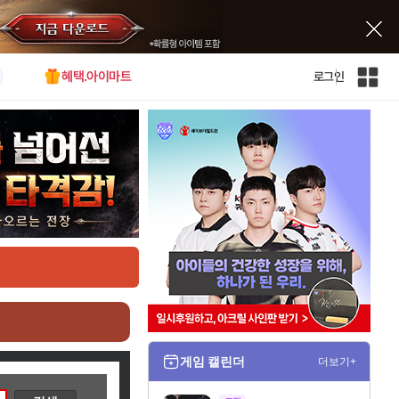
혜택.아이마트
로그인
인
벤
전
체
사
이
트
맵
게임 캘린더
더보기+