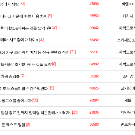
[37]
비엠coc
 정리 미세팁
47898
[9]
카치나
스터파크 서순에 따른 비용 차이
35550
[40]
마빡도로
]패치 후 메할일&바뀌는 것들 요약+@
89642
[30]
뚝메타, 시드링에 대하여⭐️
스카섀도소
66492
[21]
마빡도로
 보상 가구 조건과 이미지 등 신규 콘텐츠 정리
58231
[6]
마빡도로
이벤트+보상 조건&바뀌는 것들 요약
64992
[7]
또미잉
 가격 증감률
39282
[15]
딸기냥이
패치이후 보스돌이별 주간수익변화
40025
[50]
새틀
즈 딜로스를 줄여보자
70994
[24]
백만두다
챌섭 종료 전까지 일퀘랑 익몬만해서 275 가..
23836
[8]
민트카닉
 히든 퀘스트 정답
50580