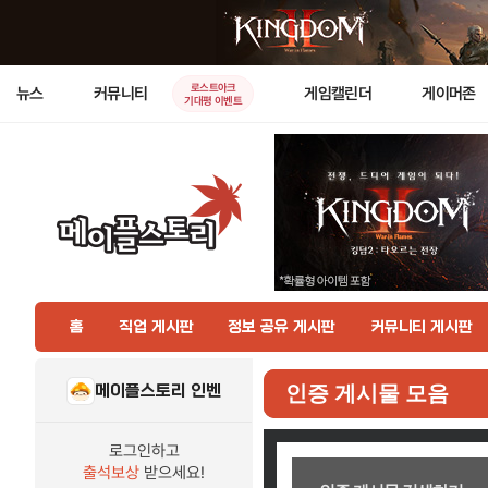
로스트아크
뉴스
커뮤니티
게임캘린더
게이머존
기대평 이벤트
홈
직업 게시판
정보 공유 게시판
커뮤니티 게시판
메이플스토리 인벤
인증 게시물 모음
로그인하고
출석보상
받으세요!