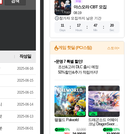
모집
아스오라 CBT 모집
08.19
참가자 모집까지 남은 기간
11
17
47
19
Days
Hours
Min
Sec
게임 핫딜 (PC/스팀)
스토어+
작성일
마블 투혼 파이팅 소울즈 정식출시!
마블 히어로 총 출동&화려한 격투!
2025-06-16
네이버 포인트 혜택까지!
인벤게임즈 8월 특별 할인!
드래곤소드: 어웨이크닝 입점!
문명 7 특별 할인!
귀무자: 검의 길 예약 판매 중!
비스트 오브 리인카네이션 정식 출시!
커세어 코브 출시 기념 할인!
더 렐릭 퍼스트 가디언 정식 출시
베데스다 40주년 기념 할인 중!
캡콤 프렌차이즈 할인 진행 중!
캡콤 일부 상품 상시 할인
스타워즈 은하계 레이서
로블록스 기프트 카드 공식 입점
2025-06-15
인기 퍼블리셔 모음!
스팀으로 만나는 드래곤소드!
조선&고려 DLC 출시 예정
10% 할인과
게임프릭 신작 IP
해적'섬'을 발전시키자!
설화x하드코어 액션!
베데스다의 명작들을
몬헌, 바하 등 인기 IP를
몬헌 와일즈 & 드래곤즈 도그마2
인벤게임즈에서 10% 추가 적립
Robux를 가장 안전하고
최대 90% 할인가를 만나보세요!
네이버혜택과 함께 만나보세요!
50%할인&추가 적립까지!
이니&베니 혜택까지!
네이버 혜택가와 함께 예약하세요!
할인&네이버혜택으로 만나보세요!
네이버페이 혜택과 만나보세요!
40주년 프로모션으로 만나보세요!
할인가에 만나보세요!
일부 에디션 상시 할인!
혜택으로 예약 판매 중
편안하게 충전하세요
2025-06-15
시
2025-06-14
맛
2025-06-13
팰월드 Palworld
드래곤소드 어웨이
크닝 DragonSword A
wakening
쑨
2025-06-01
5%
32,000
10%