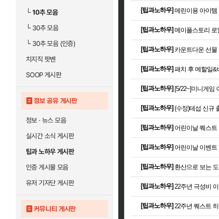
[
팁과노하우
]
메린이용 아이템 
└
10추 모음
└
30추 모음
[
팁과노하우
]
메이플스토리 로
└
30추 모음 (인증)
[
팁과노하우
]
카운트다운 선물 
치지직 팟벤
[
팁과노하우
]
패치 후 메할일&바
SOOP 게시판
[
팁과노하우
]
[5/22~]미니게임
정보 공유 게시판
[
팁과노하우
]
(수정)테섭 신규
정보 · 뉴스 모음
[
팁과노하우
]
어린이날 퀘스트
실시간 소식 게시판
[
팁과노하우
]
어린이날 이벤트 
팁과 노하우 게시판
[
팁과노하우
]
인증 게시물 모음
환산으로 보는 도
유저 기자단 게시판
[
팁과노하우
]
22주년 극성비 이
[
팁과노하우
]
22주년 퀘스트 히
커뮤니티 게시판