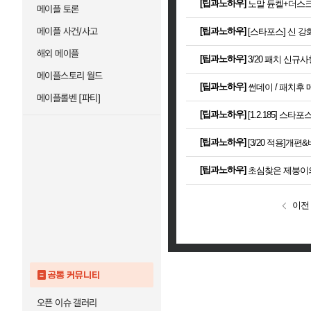
[
팁과노하우
]
노말 듄켈+더스크
메이플 토론
메이플 사건/사고
[
팁과노하우
]
[스타포스] 신 
해외 메이플
[
팁과노하우
]
3/20 패치 신규사
메이플스토리 월드
[
팁과노하우
]
썬데이 / 패치후 
메이플롤벤 [파티]
[
팁과노하우
]
[1.2.185] 스
[
팁과노하우
]
[3/20 적용]개편
[
팁과노하우
]
초심찾은 제붕이
이전
공통 커뮤니티
오픈 이슈 갤러리