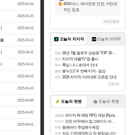
4000이니
·
에이전트 인장, 마탄의
2025-04-26
주인 칭호
2025-04-25
새로고침
시
2025-04-15
오늘의 치지직
오늘의 SOOP
블
2025-04-13
시
2025-04-11
26년 7월 팔로우 상승량 TOP 30 - 월간 치지직
잡담
치지직 애플TV 앱 출시
정보
시
2025-04-11
룩삼 니니 초대석 안내
정보
봉누도2 두 번째 티저 - 일상
클립
2025-04-10
2026 치지직 이리대회 오픈컵 안내
정보
더보기+
2025-04-10
2025-04-08
오늘의 팟벤
오늘의 핫벤
2025-04-02
라이자 AI 채팅 RPG 게임 [RyzaChat: AI] 공개
섭컬겜
모든 바우에라 업그레이드 아이템 획득 위치 공략 (89개)
비스트
2025-04-01
동해바다 추암해수욕장
여행
저도 신차계약하고 차 받았습니다
차벤