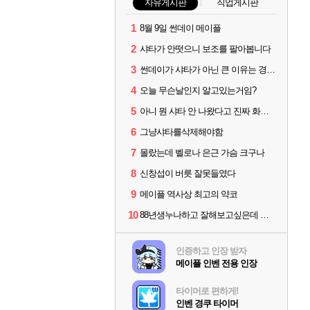
자유게시판
직업게시판
1
8월 9일 썬데이 메이플
2
샤타가 안떳으니 보조를 팔아봅니다
3
썬데이가 샤타가 아닌 큰 이유는 경매장 불안정때문일듯
4
오늘 무슨날인지 알고있는거임?
5
아니 뭔 샤타 안 나왔다고 진짜 화내는 사람도 있네
6
그냥샤타를삭제해야함
7
몰랐는데 벨로나 은근 가슴 크구나
8
신창섭이 버릇 잘못들였다
9
메이플 역사상 최고의 약코
10
88년생누나하고 잘해보고싶은데 자신이없는데어쩌지
인증하고 인장 받자
메이플 인벤 전용 인장
타이머로 편하게!
인벤 경쿠 타이머