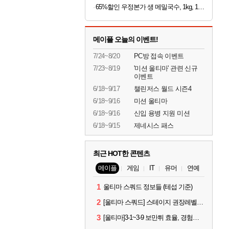
65%할인 우정본가 생 메밀국수, 1kg, 1팩 + 시원한 메밀장, 40g, 6개
메이플 오늘의 이벤트!
7/24~8/20
PC방 접속 이벤트
7/23~8/19
'미션 울티마' 관련 신규
이벤트
6/18~9/17
챌린저스 월드 시즌4
6/18~9/16
미션 울티마
6/18~9/16
신입 용병 지원 미션
6/18~9/15
제네시스 패스
최근 HOT한 콘텐츠
메이플
게임
IT
유머
연예
1
울티마 스쿼드 정보들 (테섭 기준)
2
[울티마 스쿼드] 스테이지 권장레벨, 잠재옵션표, 스킬퍼뎀, 장비 리스트 및 능력치 공유
3
[울티마]3-1~3-9 보만튀 효율, 경험치 공략 및 소소한 컨트롤 팁