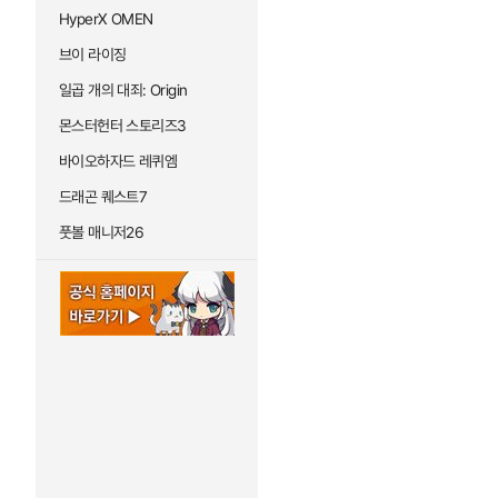
HyperX OMEN
브이 라이징
일곱 개의 대죄: Origin
몬스터헌터 스토리즈3
바이오하자드 레퀴엠
드래곤 퀘스트7
풋볼 매니저26