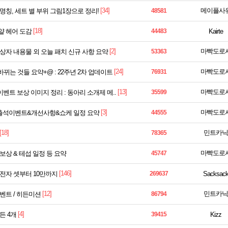
[34]
메이플사
명칭, 세트 별 부위 그림1장으로 정리!
48581
[18]
얄 헤어 도감
44483
Kairte
[2]
마빡도로
상자 내용물 외 오늘 패치 신규 사항 요약
53363
[24]
마빡도로
뀌는 것들 요약+@ : 22주년 2차 업데이트
76931
[13]
마빡도로
 이벤트 보상 이미지 정리 : 동아리 소개제 메..
35599
[3]
마빡도로
 출석이벤트&개선사항&쇼케 일정 요약
44555
[18]
민트카닉
78365
마빡도로
보상 & 테섭 일정 등 요약
45747
[146]
전자 셋부터 10만까지
269637
Sacksac
[12]
민트카닉
벤트 / 히든미션
86794
[4]
든 4개
39415
Kizz