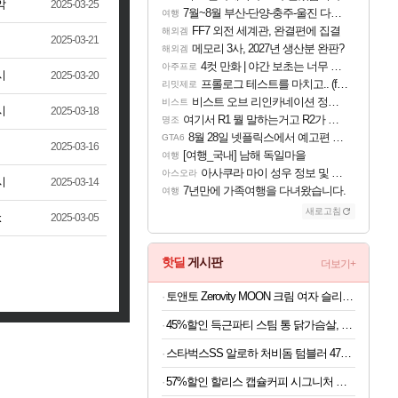
악
2025-03-25
7월~8월 부산-단양-충주-울진 다녀왔어요~
여행
FF7 외전 세계관, 완결편에 집결
해외겜
2025-03-21
메모리 3사, 2027년 생산분 완판?
해외겜
4컷 만화 | 야간 보초는 너무 힘들어
아주프로
시
2025-03-20
프롤로그 테스트를 마치고.. (feat. 리아)
리밋제로
비스트 오브 리인카네이션 정보/공략글 모음
비스트
시
2025-03-18
여기서 R1 뭘 말하는거고 R2가 뭘말하는걸까요?
명조
8월 28일 넷플릭스에서 예고편 공개 예정
GTA6
2025-03-16
[여행_국내] 남해 독일마을
여행
아사쿠라 마이 성우 정보 및 주요 필모
아스오라
시
2025-03-14
7년만에 가족여행을 다녀왔습니다.
여행
새로고침
k
2025-03-05
핫딜
게시판
더보기+
토앤토 Zerovity MOON 크림 여자 슬리퍼 Z-SL-V2CR
45%할인 득근파티 스팀 통 닭가슴살, 6종 혼합, 100g, 30팩
스타벅스SS 알로하 처비돔 텀블러 473ml
57%할인 할리스 캡슐커피 시그니처 블렌드, 5g, 10개입, 10개