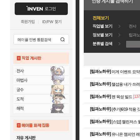
인증 게시물 검색하기
로그인
전체보기
회원가입
ID/PW 찾기
직업별 보기
전사
정보별 보기
팁과노
분류별 검색
직업 게시판
전사
[
팁과노하우
]
이게 이벤트 요
마법사
[
팁과노하우
]
챌섭용 내가 쓰려
궁수
[
팁과노하우
]
[137
렌 육성 빌드
도적
해적
[
팁과노하우
]
(추가)6/19 적
[
팁과노하우
]
[스압] 챌린저스 
메이플 화제 집중
[
팁과노하우
]
유니온 챔피언 레이
자유 게시판