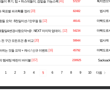
[41]
툭치면으
돌이 후기, 팁 + 하스데돌이, 검밑솔 가능스펙
57237
[20]
법사캐
강화 목표별 파괴확률 정리
82482
[12]
마빡도로
항들 요약 : 8천일미션 / 만우절 등
49141
[12]
마빡도로
메할일&변경사항요약+@ : NEXT 마지막 업데이..
54234
[20]
법사캐
타포스 전 구간 모든조건 총 비교
59944
[16]
마빡도로
&바뀌는 것들 요약 + 캐시 / 신규 이벤트
45792
[157]
의 템세팅 메린이 바이블
230925
Sacksac
1
2
3
4
6
7
8
9
10
다음
5