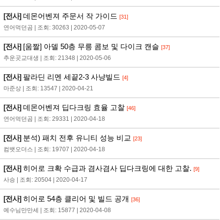
[전사]
데몬어벤져 주문서 작 가이드
[31]
연어먹던곰 | 조회: 30263 | 2020-05-07
[전사]
[움짤] 아델 50층 무릉 콤보 및 다이크 캔슬
[37]
추운곳교대생 | 조회: 21348 | 2020-05-06
[전사]
팔라딘 리멘 세끝2-3 사냥빌드
[4]
마준상 | 조회: 13547 | 2020-04-21
[전사]
데몬어벤져 딥다크링 효율 고찰
[46]
연어먹던곰 | 조회: 29331 | 2020-04-18
[전사]
분석) 패치 전후 유니티 성능 비교
[23]
컴뱃오더스 | 조회: 19707 | 2020-04-18
[전사]
히어로 크확 수급과 겸사겸사 딥다크링에 대한 고찰.
[9]
사승 | 조회: 20504 | 2020-04-17
[전사]
히어로 54층 클리어 및 빌드 공개
[36]
예수님만만세 | 조회: 15877 | 2020-04-08