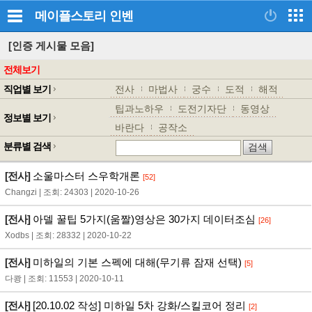
메이플스토리
인벤
[인증 게시물 모음]
전체보기
직업별 보기
전사
마법사
궁수
도적
해적
팁과노하우
도전기자단
동영상
정보별 보기
바란다
공작소
분류별 검색
[전사]
소울마스터 스우학개론
[52]
Changzi | 조회: 24303 | 2020-10-26
[전사]
아델 꿀팁 5가지(움짤)영상은 30가지 데이터조심
[26]
Xodbs | 조회: 28332 | 2020-10-22
[전사]
미하일의 기본 스펙에 대해(무기류 잠재 선택)
[5]
다쾅 | 조회: 11553 | 2020-10-11
[전사]
[20.10.02 작성] 미하일 5차 강화/스킬코어 정리
[2]