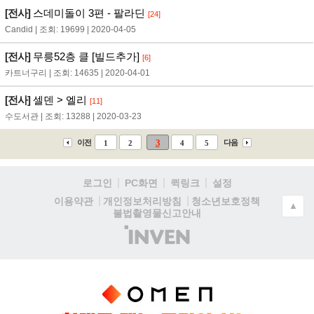
[전사]
스데미돌이 3편 - 팔라딘
[24]
Candid | 조회: 19699 | 2020-04-05
[전사]
무릉52층 클 [빌드추가]
[6]
카트너구리 | 조회: 14635 | 2020-04-01
[전사]
셀덴 > 엘리
[11]
수도서관 | 조회: 13288 | 2020-03-23
3
이전
다음
1
2
4
5
로그인
PC화면
퀵링크
설정
청소년보호정책
이용약관
개인정보처리방침
▲
불법촬영물신고안내
(주)
인
벤