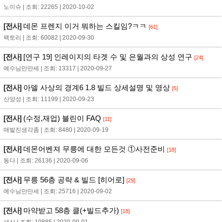
노이슈 | 조회: 22265 | 2020-10-02
[전사]
데몬 프렌지 이거 뭐하는 스킬임?ㅋㅋ
[61]
팩토리 | 조회: 60082 | 2020-09-30
[전사]
[연구 19] 인레이지의 타겟 수 및 은월과의 상성 연구
[24]
예수님만만세 | 조회: 13317 | 2020-09-27
[전사]
아델 사상의 경계6 1.8 빌드 상세설명 및 영상
[5]
산양성 | 조회: 11199 | 2020-09-23
[전사]
(수정,재업) 블린이 FAQ
[11]
매발진생각좀 | 조회: 8480 | 2020-09-19
[전사]
데몬어벤져 무릉에 대한 모든것 ①사전준비
[18]
동다 | 조회: 26136 | 2020-09-06
[전사]
무릉 56층 공략 & 빌드 [히어로]
[29]
예수님만만세 | 조회: 25716 | 2020-09-02
[전사]
마약받고 58층 클(+빌드추가)
[18]