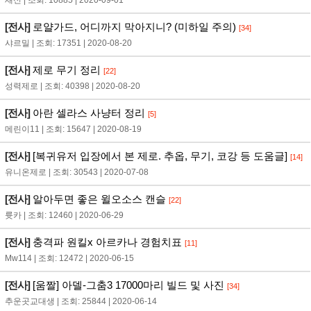
새신 | 조회: 10885 | 2020-09-01
[전사]
로얄가드, 어디까지 막아지니? (미하일 주의)
[34]
샤르밀 | 조회: 17351 | 2020-08-20
[전사]
제로 무기 정리
[22]
성력제로 | 조회: 40398 | 2020-08-20
[전사]
아란 셀라스 사냥터 정리
[5]
메린이11 | 조회: 15647 | 2020-08-19
[전사]
[복귀유저 입장에서 본 제로. 추옵, 무기, 코강 등 도움글]
[14]
유니온제로 | 조회: 30543 | 2020-07-08
[전사]
알아두면 좋은 윌오소스 캔슬
[22]
륫카 | 조회: 12460 | 2020-06-29
[전사]
충격파 원킬x 아르카나 경험치표
[11]
Mw114 | 조회: 12472 | 2020-06-15
[전사]
[움짤] 아델-그춤3 17000마리 빌드 및 사진
[34]
추운곳교대생 | 조회: 25844 | 2020-06-14